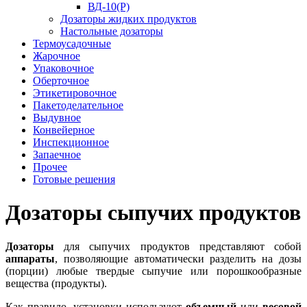
ВД-10(Р)
Дозаторы жидких продуктов
Настольные дозаторы
Термоусадочные
Жарочное
Упаковочное
Оберточное
Этикетировочное
Пакетоделательное
Выдувное
Конвейерное
Инспекционное
Запаечное
Прочее
Готовые решения
Дозаторы сыпучих продуктов
Дозаторы
для сыпучих продуктов представляют собой
аппараты
, позволяющие автоматически разделить на дозы
(порции) любые твердые сыпучие или порошкообразные
вещества (продукты).
Как правило, установки используют
объемный
или
весовой