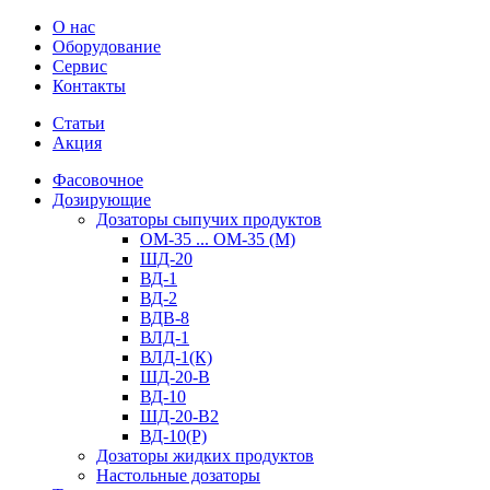
О нас
Оборудование
Сервис
Контакты
Статьи
Акция
Фасовочное
Дозирующие
Дозаторы сыпучих продуктов
ОМ-35 ... ОМ-35 (М)
ШД-20
ВД-1
ВД-2
ВДВ-8
ВЛД-1
ВЛД-1(К)
ШД-20-В
ВД-10
ШД-20-В2
ВД-10(Р)
Дозаторы жидких продуктов
Настольные дозаторы