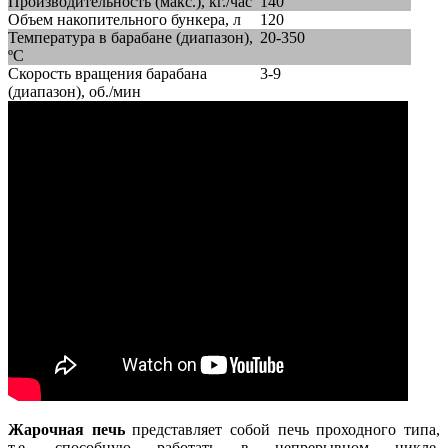
Производительность (макс.), кг./час
140
Объем накопительного бункера, л
120
Температура в барабане (диапазон),
20-350
ºС
Скорость вращения барабана
3-9
(диапазон), об./мин
Жарочная печь
представляет собой печь проходного типа,
т.е. способную работать в непрерывном цикле,