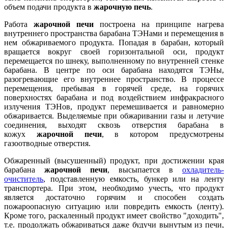
объем подачи продукта в
жарочную печь
.
Работа
жарочной печи
построена на принципе нагрева
внутреннего пространства барабана ТЭНами и перемещения в
нем обжариваемого продукта. Попадая в барабан, который
вращается вокруг своей горизонтальной оси, продукт
перемещается по шнеку, выполненному по внутренней стенке
барабана. В центре по оси барабана находятся ТЭНы,
разогревающие его внутреннее пространство. В процессе
перемещения, пребывая в горячей среде, на горячих
поверхностях барабана и под воздействием инфракрасного
излучения ТЭНов, продукт перемешивается и равномерно
обжаривается. Выделяемые при обжаривании газы и летучие
соединения, выходят сквозь отверстия барабана в
кожух
жарочной печи
, в котором предусмотрены
газоотводные отверстия.
Обжаренный (высушенный) продукт, при достижении края
барабана
жарочной печи
, высыпается в
охладитель-
очиститель
, подставленную емкость, бункер или на ленту
транспортера. При этом, необходимо учесть, что продукт
является достаточно горячим и способен создать
пожароопасную ситуацию или повредить емкость (ленту).
Кроме того, раскаленный продукт имеет свойство "доходить",
т.е. продолжать обжариваться даже будучи вынутым из печи,