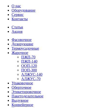
О нас
Оборудование
Сервис
Контакты
Статьи
Акция
Фасовочное
Дозирующие
Термоусадочные
Жарочное
ПЖП-70
ПЖП-140
ООП-120
ПОП-300
АЛЖУС-140
АЛЖУС-70
Упаковочное
Оберточное
Этикетировочное
Пакетоделательное
Выдувное
Конвейерное