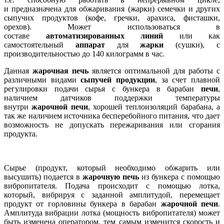
и предназначена для обжаривания (жарки) семечки и других
сыпучих продуктов (кофе, гречки, арахиса, фисташки,
орехов). Может использоваться в
составе
автоматизированных линий
или как
самостоятельный
аппарат
для
жарки
(сушки), с
производительностью до 140 килограмм в час.
Данная
жарочная печь
является оптимальной для работы с
различными видами
сыпучей продукции
, за счет плавной
регулировки подачи сырья с бункера в барабан
печи
,
наличием датчиков поддержки температуры
внутри
жарочной печи
, хорошей теплоизоляций барабана, а
так же наличием источника бесперебойного питания, что дает
возможность не допускать пережаривания или сгорания
продукта.
Сырье (продукт, который необходимо обжарить или
высушить) подается в
жарочную печь
из бункера с помощью
вибропитателя. Подача происходит с помощью лотка,
который, вибрируя с заданной амплитудой, перемещает
продукт от горловины бункера в барабан
жарочной печи
.
Амплитуда вибрации лотка (мощность вибропитателя) может
быть изменена оператором, тем самым изменится скорость и