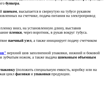
ого
бункера
.
ый
шнеком
, высыпается в свернутую на тубусе рукавом
новленных на счетчике, подача питания на электропривод
ь пленку вниз, на установленную длину, выставив
ивание
пленки
, через воротник, в рукав вокруг тубуса.
ствие
паечный узел
, а также инициирует подачу счетчиком
ов"
верхний шов заполненной упаковки, нижний и боковой
ки зубчатым ножом, а также выдача
шнековым объемным
упаковку
(положить специальную емкость, коробку или на
лжая цикл
фасовки
и
упаковки
продукции.