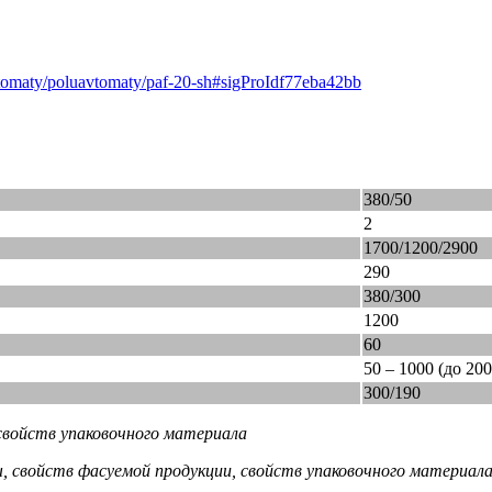
tomaty/poluavtomaty/paf-20-sh#sigProIdf77eba42bb
380/50
2
1700/1200/2900
290
380/300
1200
60
50 – 1000 (до 200
300/190
 свойств упаковочного материала
, свойств фасуемой продукции, свойств упаковочного материала,