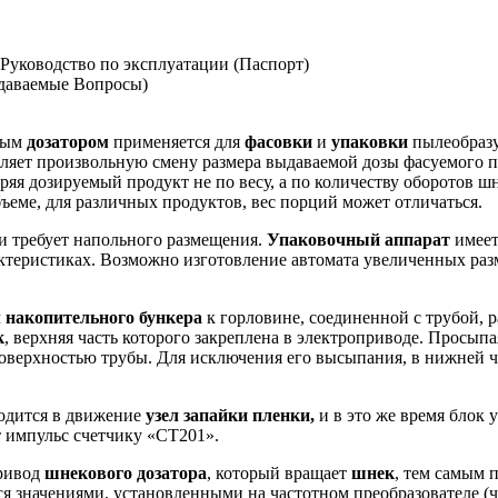
Руководство по эксплуатации (Паспорт)
адаваемые Вопросы)
ным
дозатором
применяется для
фасовки
и
упаковки
пылеобразу
оляет произвольную смену размера выдаваемой дозы фасуемого п
еряя дозируемый продукт не по весу, а по количеству оборотов 
бъеме, для различных продуктов, вес порций может отличаться.
и требует напольного размещения.
Упаковочный аппарат
имеет
актеристиках. Возможно изготовление автомата увеличенных раз
м
накопительного бункера
к горловине, соединенной с трубой, 
к
, верхняя часть которого закреплена в электроприводе. Просыпа
оверхностью трубы. Для исключения его высыпания, в нижней 
одится в движение
узел запайки пленки,
и в это же время блок
т импульс счетчику «СТ201».
ривод
шнекового дозатора
, который вращает
шнек
, тем самым
тся значениями, установленными на частотном преобразователе 