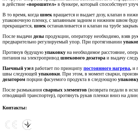
в действие
«ворошител»
в бункере, который способствует ул
В то время, когда
шнек
вращается и выдает дозу, клапан в ниж
упаковочную пленку, с запаянным задним и нижним швом бу
прекращается,
шнек
останавливается и клапан на трубе закрыв
После выдачи
дозы
продукции, оператору необходимо, взяв ру
предварительно регулируемый упор. При протягивании
упако
Протянув будущую
упаковку
на необходимое расстояние, опер
питания на электропривод
шнекового дозатора
и выдачу след
Паечный узел
работает по принципу
постоянного нагрева
,
и 
швы следующей
упаковки
. При этом, в момент сварки, произ
дозатором
порции фасуемого продукта в следующую
упаковк
После размыкания
сварных элементов
(возврата педали в исх
отводящий транспортер), протянуть рукав пленки вниз на дли
Контакты: