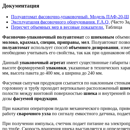
Документация
Полуавтомат фасовочно-упаковочный. Модель ПАФ-20-Ш
Эксплуатация фасовочного оборудования. F.A.Q.
(Часто З
Пересчет объемных мер в весовые показатели.
Таблица
Фасовочно-упаковочный полуавтомат
со
шнековым
объем
молоко, крахмал, специи, приправы, мел
. Полуавтомат позв
полуавтомат
использует способ
объемного дозирования
, изм
необходимо учитывать его свойства, так как при одинаковом о
Данный
упаковочный агрегат
имеет существинные габариты 
высоте формируемой
упаковки
, указанные в технических хар
мм, высота пакета до 400 мм, а ширина до 240 мм.
Фасуемая сыпучая продукция ссыпается по наклонным стенка
горловину и трубу проходит вертикально расположенный
шне
полости между винтовой поверхностью
шнека
и внутренней п
дозы
фасуемой продукции
.
При нажатии оператором педали механического привода, прив
работу
сварочного узла
по сигналу емкостного датчика, подае
При получении импульса, счетчик подает питание на электроп
по трубе. Скорость вращения шнека выставляется и определяе