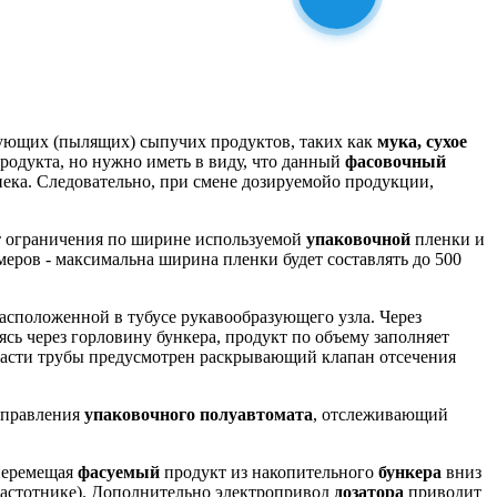
ющих (пылящих) сыпучих продуктов, таких как
мука, сухое
родукта, но нужно иметь в виду, что данный
фасовочный
шнека. Следовательно, при смене дозируемойо продукции,
 ограничения по ширине используемой
упаковочной
пленки и
меров - максимальна ширина пленки будет составлять до 500
расположенной в тубусе рукавообразующего узла. Через
ясь через горловину бункера, продукт по объему заполняет
части трубы предусмотрен раскрывающий клапан отсечения
 управления
упаковочного полуавтомата
, отслеживающий
 перемещая
фасуемый
продукт из накопительного
бункера
вниз
(частотнике). Дополнительно электропривод
дозатора
приводит