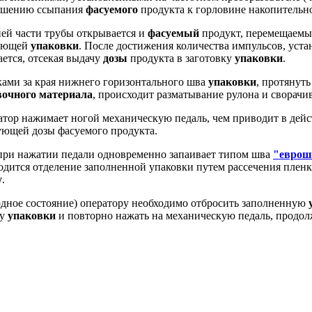
учшению ссыпания
фасуемого
продукта к горловине накопительн
ней части трубы открывается и
фасуемый
продукт, перемещаем
дующей
упаковки
. После достижения количества импульсов, уста
ается, отсекая выдачу
дозы
продукта в заготовку
упаковки
.
ками за края нижнего горизонтального шва
упаковки
, протянут
вочного материала
, происходит разматывание рулона и сворач
атор нажимает ногой механическую педаль, чем приводит в дей
ующей дозы фасуемого продукта.
при нажатии педали одновременно запаивает типом шва
"еврош
водится отделение заполненной упаковки путем рассечения плен
у
.
одное состояние) оператору необходимо отбросить заполненную
ну
упаковки
и повторно нажать на механическую педаль, продо